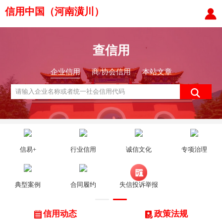
信用中国（河南潢川）
查信用
企业信用
商/协会信用
本站文章
信易+
行业信用
诚信文化
专项治理
典型案例
合同履约
失信投诉举报
信用动态
政策法规